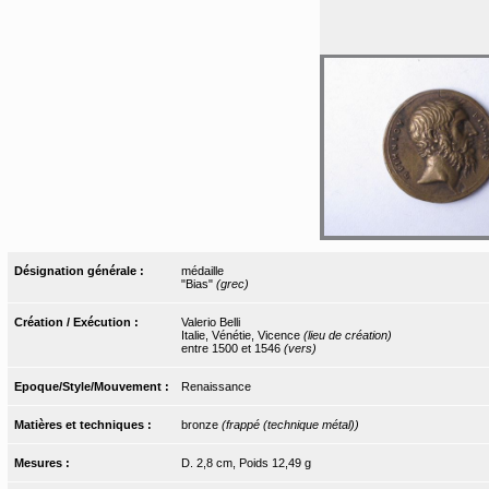
Désignation générale :
médaille
"Bias"
(grec)
Création / Exécution :
Valerio Belli
Italie, Vénétie, Vicence
(lieu de création)
entre 1500 et 1546
(vers)
Epoque/Style/Mouvement :
Renaissance
Matières et techniques :
bronze
(frappé (technique métal))
Mesures :
D. 2,8 cm, Poids 12,49 g