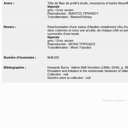
Avers :
Tête de Bias de profil à droite, moustachu et barbe ébo
légende
grec / Grec ancien
Reproduction : ΒΙΑΝΤΟΣ ΠΡΙΗΝΙΟΥ
Translitteration : BiantosPriènioy
Revers :
Représentation d'une statue d'Apollon simplement vêtu d'un
deux colonnes et sous une arcade, de chaque côté un porti
surmontés d'une boule.
légende
grec / Grec ancien
Reproduction : ΜΟΝΩ ΤΡΙΠΟΔΟΣ
Translitteration : Mono Tripodos
Numéro d'inventaire :
Belli.020
Bibliographie :
Howards Burns. Valerio Belli Vicentino (1468c-1546). p. 38
Emulation and imitation in the numismatic fantasies of Valeri
Collection : null
Numéro dans la collection : null
Mentions légales