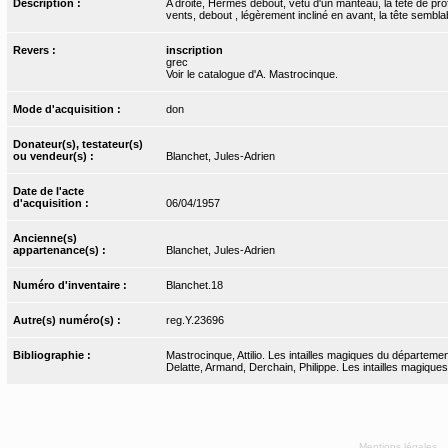
Description :
A droite, Hermès debout, vêtu d'un manteau, la tête de profi
vents, debout , légèrement incliné en avant, la tête semblab
Revers :
inscription
grec
Voir le catalogue d'A. Mastrocinque.
Mode d'acquisition :
don
Donateur(s), testateur(s)
ou vendeur(s) :
Blanchet, Jules-Adrien
Date de l'acte
d'acquisition :
06/04/1957
Ancienne(s)
appartenance(s) :
Blanchet, Jules-Adrien
Numéro d'inventaire :
Blanchet.18
Autre(s) numéro(s) :
reg.Y.23696
Bibliographie :
Mastrocinque, Attilio. Les intailles magiques du départeme
Delatte, Armand, Derchain, Philippe. Les intailles magiques
Mentions légales