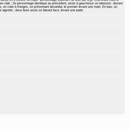
 peu clair ; 2e personnage identique au précédent, assis à gauchesur un tabouret ; devant
tus, en robe à franges, se présentant devantlui, le premier levant une main. En bas, un
e aigrette ; deux lions assis se faisant face, levant une patte.