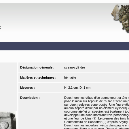
Désignation générale :
sceau-cylindre
Matières et techniques :
hématite
Mesures :
H. 2,1 cm, D. 1 cm
Description :
Deux hommes,vêtus d’un pagne court et tête nu
pose la main sur l’épaule de l’autre et tend un 
sur deux registres superposés. Une figure vêt
au duo séparé d’eux par un élément cylindrique
couronne atef et un spectre, est également t
développe une scne montrant trois personnages
et une fleur de lotus (?). Le premier des troi
Commentaire de Schaeffer (?) d’après Seyrig 
Deux hommes imberbes, vêtus d’un pagne en jupe
regardant. Entre eux un coin. Reste du champ d