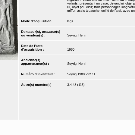
volants, présentant un vase; devant lui, objet
lui, objet peu clair; trois personnages long vê
griffon assis à gauche, coiffé de l’atef, avec un
Mode d'acquisition :
legs
Donateur(s), testateur(s)
ou vendeur(s) :
Seyrig, Henri
Date de l'acte
d'acquisition :
1980
Ancienne(s)
appartenance(s) :
Seyrig, Henri
Numéro d'inventaire :
Seyrig.1980.292.11
Autre(s) numéro(s) :
3.4.48 (116)