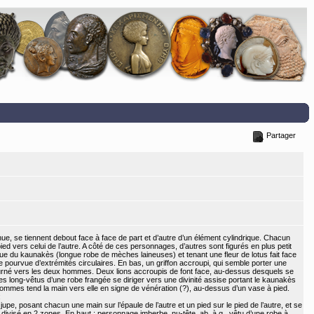
Partager
e, se tiennent debout face à face de part et d’autre d’un élément cylindrique. Chacun
pied vers celui de l’autre. A côté de ces personnages, d’autres sont figurés en plus petit
ue du kaunakès (longue robe de mèches laineuses) et tenant une fleur de lotus fait face
 pourvue d’extrémités circulaires. En bas, un griffon accroupi, qui semble porter une
ourné vers les deux hommes. Deux lions accroupis de font face, au-dessus desquels se
 long-vêtus d’une robe frangée se diriger vers une divinité assise portant le kaunakès
s hommes tend la main vers elle en signe de vénération (?), au-dessus d’un vase à pied.
:
, posant chacun une main sur l’épaule de l’autre et un pied sur le pied de l’autre, et se
ivisé en 2 zones. En haut : personnage imberbe, nu-tête, ab. à g., vêtu d’une robe à