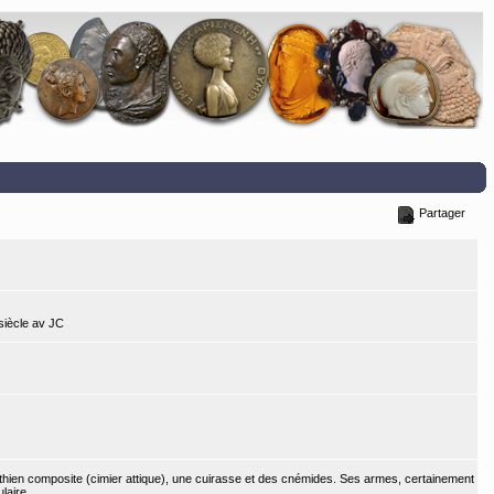
Partager
 siècle av JC
nthien composite (cimier attique), une cuirasse et des cnémides. Ses armes, certainement
laire.