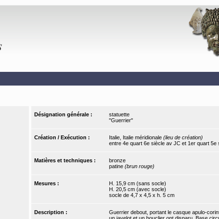
Désignation générale :
statuette
"Guerrier"
Création / Exécution :
Italie, Italie méridionale
(lieu de création)
entre 4e quart 6e siècle av JC et 1er quart 5e
Matières et techniques :
bronze
patine
(brun rouge)
Mesures :
H. 15,9 cm (sans socle)
H. 20,5 cm (avec socle)
socle de 4,7 x 4,5 x h. 5 cm
Description :
Guerrier debout, portant le casque apulo-cori
un javelot et un bouclier ont disparu. Base circu