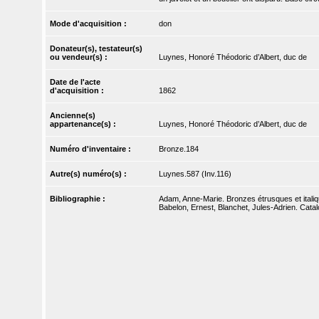
Mode d'acquisition :
don
Donateur(s), testateur(s)
ou vendeur(s) :
Luynes, Honoré Théodoric d’Albert, duc de
Date de l'acte
d'acquisition :
1862
Ancienne(s)
appartenance(s) :
Luynes, Honoré Théodoric d’Albert, duc de
Numéro d'inventaire :
Bronze.184
Autre(s) numéro(s) :
Luynes.587 (Inv.116)
Bibliographie :
Adam, Anne-Marie. Bronzes étrusques et italiq
Babelon, Ernest, Blanchet, Jules-Adrien. Catalo