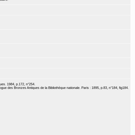
ues. 1984, p.172, n°254.
gue des Bronzes Antiques de la Bibliothèque nationale. Paris : 1895, p.83, n°184, fig184.