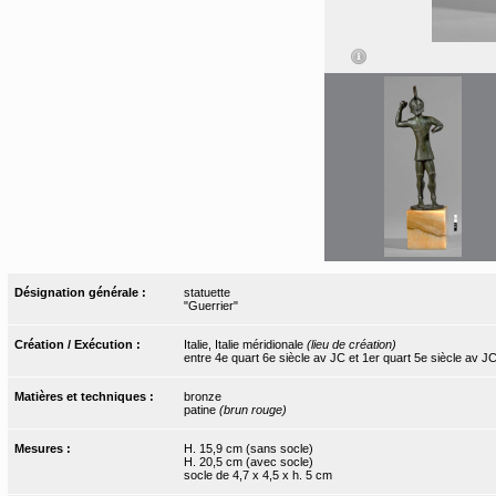
Désignation générale :
statuette
"Guerrier"
Création / Exécution :
Italie, Italie méridionale
(lieu de création)
entre 4e quart 6e siècle av JC et 1er quart 5e siècle av J
Matières et techniques :
bronze
patine
(brun rouge)
Mesures :
H. 15,9 cm (sans socle)
H. 20,5 cm (avec socle)
socle de 4,7 x 4,5 x h. 5 cm