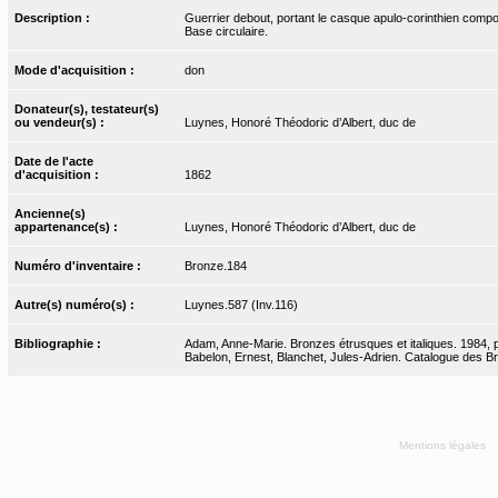
Description :
Guerrier debout, portant le casque apulo-corinthien compos
Base circulaire.
Mode d'acquisition :
don
Donateur(s), testateur(s)
ou vendeur(s) :
Luynes, Honoré Théodoric d’Albert, duc de
Date de l'acte
d'acquisition :
1862
Ancienne(s)
appartenance(s) :
Luynes, Honoré Théodoric d’Albert, duc de
Numéro d'inventaire :
Bronze.184
Autre(s) numéro(s) :
Luynes.587 (Inv.116)
Bibliographie :
Adam, Anne-Marie. Bronzes étrusques et italiques. 1984, 
Babelon, Ernest, Blanchet, Jules-Adrien. Catalogue des Bro
Mentions légales