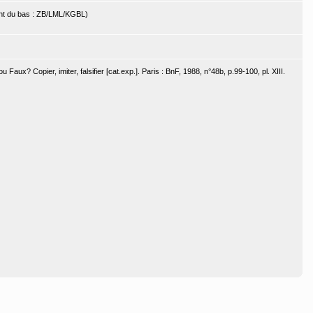
tant du bas : ZB/LML/KGBL)
 Faux? Copier, imiter, falsifier [cat.exp.]. Paris : BnF, 1988, n°48b, p.99-100, pl. XIII.