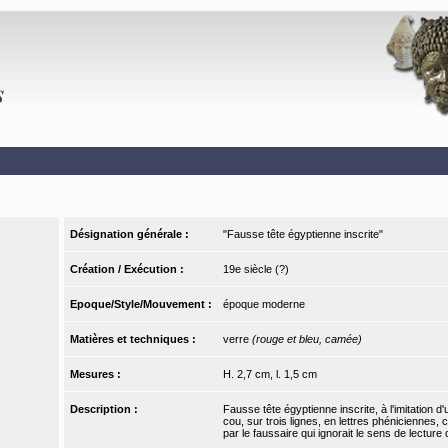
Désignation générale :
"Fausse tête égyptienne inscrite"
Création / Exécution :
19e siècle (?)
Epoque/Style/Mouvement :
époque moderne
Matières et techniques :
verre
(rouge et bleu, camée)
Mesures :
H. 2,7 cm, l. 1,5 cm
Description :
Fausse tête égyptienne inscrite, à l'imitation d'
cou, sur trois lignes, en lettres phéniciennes, 
par le faussaire qui ignorait le sens de lecture