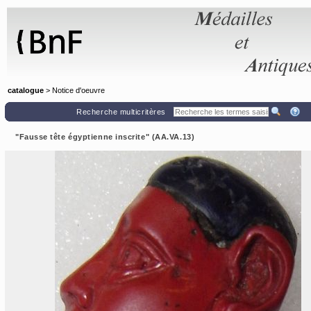
Panneau de gestion des cookies
catalogue
> Notice d'oeuvre
Recherche multicritères
"Fausse tête égyptienne inscrite" (AA.VA.13)