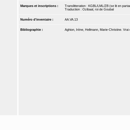
Marques et inscriptions :
Translitteration : KGBL/LML/ZB (se lit en par
Traduction : Ozibaal, roi de Goubal
Numéro d'inventaire :
AA.VA.13
Bibliographie :
Aghion, Irène, Hellmann, Marie-Christine. Vrai ou