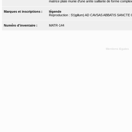
matrice plate munie d'une arête saillante de forme comple
Marques et inscriptions :
légende
Reproduction : S'(igillum) AD CAVSAS ABBATIS SANC
Numéro d'inventaire :
MATR-144
Mentions légales