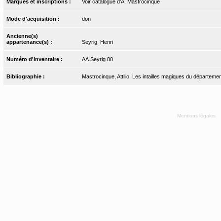
Marques et inscriptions :
Voir catalogue d'A. Mastrocinque
Mode d'acquisition :
don
Ancienne(s)
appartenance(s) :
Seyrig, Henri
Numéro d'inventaire :
AA.Seyrig.80
Bibliographie :
Mastrocinque, Attilio. Les intailles magiques du départemen
Mentions légales