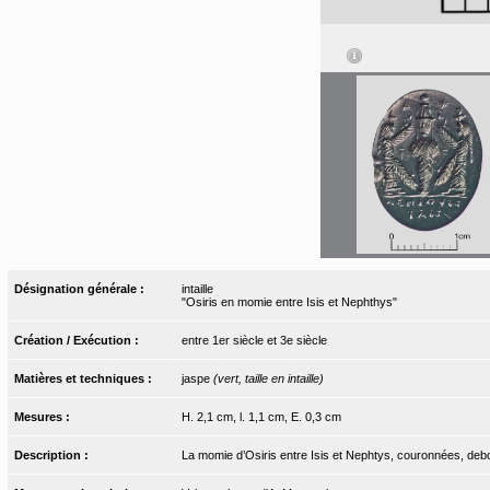
Désignation générale :
intaille
"Osiris en momie entre Isis et Nephthys"
Création / Exécution :
entre 1er siècle et 3e siècle
Matières et techniques :
jaspe
(vert, taille en intaille)
Mesures :
H. 2,1 cm, l. 1,1 cm, E. 0,3 cm
Description :
La momie d’Osiris entre Isis et Nephtys, couronnées, debou