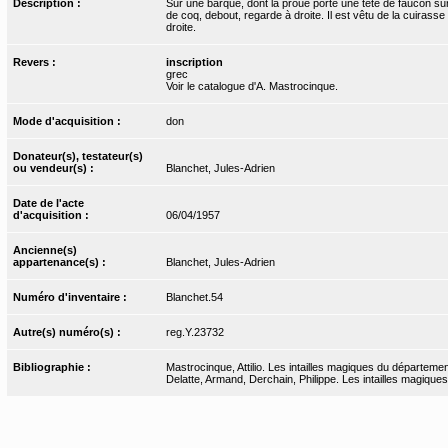
Description :
Sur une barque, dont la proue porte une tête de faucon sur
de coq, debout, regarde à droite. Il est vêtu de la cuirasse
droite.
Revers :
inscription
grec
Voir le catalogue d'A. Mastrocinque.
Mode d'acquisition :
don
Donateur(s), testateur(s)
ou vendeur(s) :
Blanchet, Jules-Adrien
Date de l'acte
d'acquisition :
06/04/1957
Ancienne(s)
appartenance(s) :
Blanchet, Jules-Adrien
Numéro d'inventaire :
Blanchet.54
Autre(s) numéro(s) :
reg.Y.23732
Bibliographie :
Mastrocinque, Attilio. Les intailles magiques du départemen
Delatte, Armand, Derchain, Philippe. Les intailles magiques