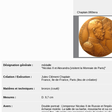
Chaplain.080tera
Désignation générale :
médaille
"Nicolas II et Alexandra [visitent la Monnaie de Paris]"
Création / Exécution :
Jules Clément Chaplain
France, Ile-de-France, Paris
(lieu de création)
Matières et techniques :
bronze
(coulé)
Mesures :
D. 9,7 cm
Avers :
Double portrait : L’empereur Nicolas II de Russie et l’impéra
écharpe moirée. La taille de sa barbe, moustache et sa cou
assez fins, elle porte une couronne ornée de perles ou de j