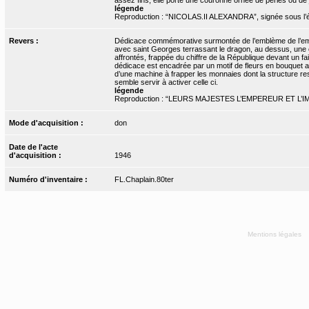
légende
Reproduction : “NICOLAS.II ALEXANDRA”, signée sous l’
Revers :
Dédicace commémorative surmontée de l’emblème de l’empir
avec saint Georges terrassant le dragon, au dessus, une 
affrontés, frappée du chiffre de la République devant un fa
dédicace est encadrée par un motif de fleurs en bouquet a
d’une machine à frapper les monnaies dont la structure re
semble servir à activer celle ci.
légende
Reproduction : “LEURS MAJESTES L’EMPEREUR ET L’
Mode d'acquisition :
don
Date de l'acte
d'acquisition :
1946
Numéro d'inventaire :
FL.Chaplain.80ter
Mentions légales