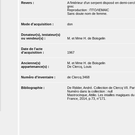
Revers :
A l'intérieur d'un serpent disposé en demi-cerc
grec
Reproduction : ΠΤOΛΕΜΑΙC
Sans doute nom de femme.
Mode d'acquisition :
don
Donateur(s), testateur(s)
ou vendeur(s) :
M. et Mme H. de Boisgelin
Date de l'acte
d'acquisition :
1967
Ancienne(s)
M. et Mme H. de Boisgelin
appartenance(s) :
De Clercq, Louis
Numéro d'inventaire :
de Clercq.3468
Bibliographie :
De Ridder, André. Collection de Clercq VII. Pari
Numéro dans la collection : null
Mastrocinque, Attilio. Les intailles magiques d
France, 2014, p.73, n°171.