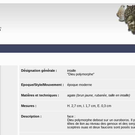
Désignation générale :
intaille
"Dieu polymorphe"
Epoque/Style/Mouvement :
époque moderne
Matières et techniques :
agate
(brun jaune, rubanée, taille en intaille)
Mesures :
H. 2,7 cm, l. 1,7 cm, E. 0,3 cm
Description :
face :
Dieu polymorphe debout sur un ouroboros. Il po
têtes de lion au niveau des genoux et des serp
sceptres ouas et deux faucons sont posés sur