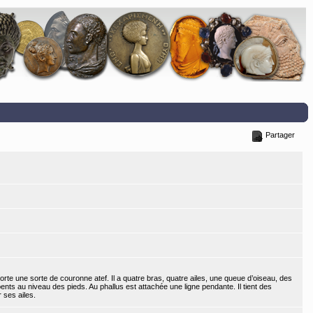
Partager
rte une sorte de couronne atef. Il a quatre bras, quatre ailes, une queue d’oiseau, des
ents au niveau des pieds. Au phallus est attachée une ligne pendante. Il tient des
 ses ailes.