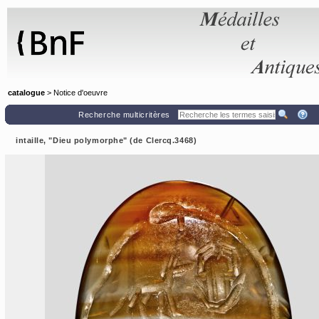
Panneau de gestion des cookies
catalogue
> Notice d'oeuvre
Recherche multicritères
intaille, "Dieu polymorphe" (de Clercq.3468)