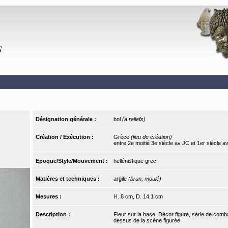
Désignation générale :
bol
(à reliefs)
Création / Exécution :
Grèce
(lieu de création)
entre 2e moitié 3e siècle av JC et 1er siècle a
Epoque/Style/Mouvement :
hellénistique grec
Matières et techniques :
argile
(brun, moulé)
Mesures :
H. 8 cm, D. 14,1 cm
Description :
Fleur sur la base. Décor figuré, série de comb
dessus de la scène figurée