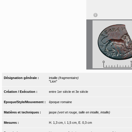
Désignation générale :
intaille
(fragmentaire)
"Lion"
Création / Exécution :
entre 1er siècle et 3e siècle
Epoque/Style/Mouvement :
époque romaine
Matières et techniques :
jaspe
(vert et rouge, taille en intaille, intaille)
Mesures :
H. 1,3 cm, l. 1,5 cm, E. 0,3 cm