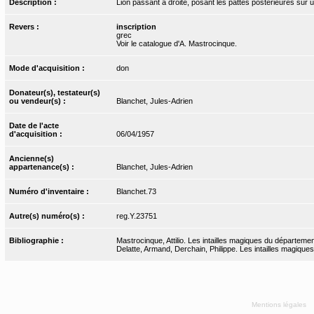
Description :
Lion passant à droite, posant les pattes postérieures sur u
Revers :
inscription
grec
Voir le catalogue d'A. Mastrocinque.
Mode d'acquisition :
don
Donateur(s), testateur(s)
ou vendeur(s) :
Blanchet, Jules-Adrien
Date de l'acte
d'acquisition :
06/04/1957
Ancienne(s)
appartenance(s) :
Blanchet, Jules-Adrien
Numéro d'inventaire :
Blanchet.73
Autre(s) numéro(s) :
reg.Y.23751
Bibliographie :
Mastrocinque, Attilio. Les intailles magiques du départeme
Delatte, Armand, Derchain, Philippe. Les intailles magiques
Mentions légales