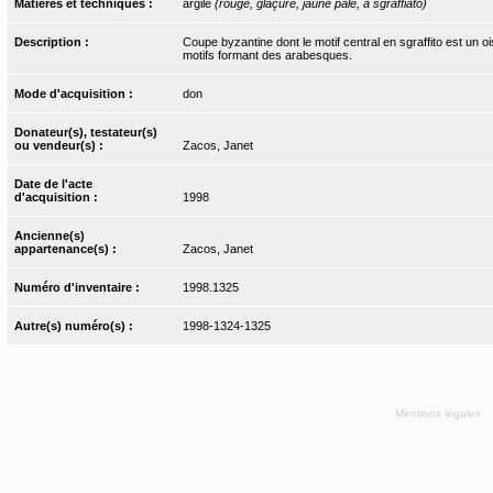
Matières et techniques :
argile
(rouge, glaçure, jaune pâle, a sgraffiato)
Description :
Coupe byzantine dont le motif central en sgraffito est un
motifs formant des arabesques.
Mode d'acquisition :
don
Donateur(s), testateur(s)
ou vendeur(s) :
Zacos, Janet
Date de l'acte
d'acquisition :
1998
Ancienne(s)
appartenance(s) :
Zacos, Janet
Numéro d'inventaire :
1998.1325
Autre(s) numéro(s) :
1998-1324-1325
Mentions légales