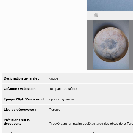
Désignation générale :
coupe
Création / Exécution :
4e quart 12e siècle
Epoque/Style/Mouvement :
époque byzantine
Lieu de découverte :
Turquie
Précisions sur la
découverte :
Trouvé dans un navire coulé au large des côtes de la Tur