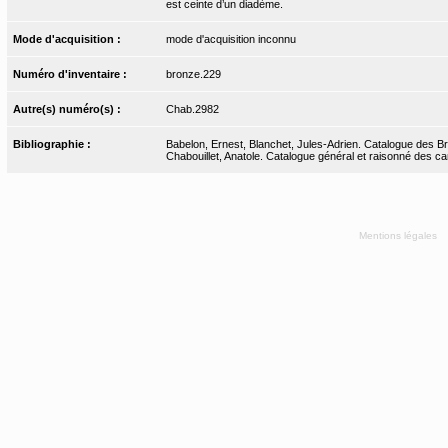
est ceinte d’un diadème.
Mode d'acquisition :
mode d'acquisition inconnu
Numéro d'inventaire :
bronze.229
Autre(s) numéro(s) :
Chab.2982
Bibliographie :
Babelon, Ernest, Blanchet, Jules-Adrien. Catalogue des Bro
Chabouillet, Anatole. Catalogue général et raisonné des ca
Mentions légales