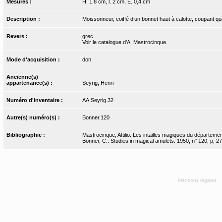
Mesures :
H. 1,8 cm, l. 2 cm, E. 0,4 cm
Description :
Moissonneur, coiffé d’un bonnet haut à calotte, coupant qua
Revers :
grec
Voir le catalogue d'A. Mastrocinque.
Mode d'acquisition :
don
Ancienne(s)
appartenance(s) :
Seyrig, Henri
Numéro d'inventaire :
AA.Seyrig.32
Autre(s) numéro(s) :
Bonner.120
Bibliographie :
Mastrocinque, Attilio. Les intailles magiques du départeme
Bonner, C.. Studies in magical amulets. 1950, n° 120, p, 27
Mentions légales