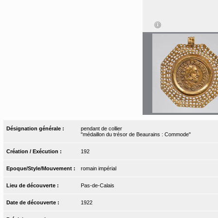
Désignation générale :
pendant de collier
"médaillon du trésor de Beaurains : Commode"
Création / Exécution :
192
Epoque/Style/Mouvement :
romain impérial
Lieu de découverte :
Pas-de-Calais
Date de découverte :
1922