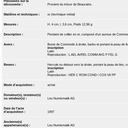
Précisions sur la
découverte :
Provient du trésor de Beaurains.
Matières et techniques :
or
(technique métal)
Mesures :
H. 4 cm, l. 3,6 cm, Poids 12,96 g
Description :
Pendant de collier en or, composé d’un aureus de Commode
Avers :
Buste de Commode à droite, barbu et portant la peau de li
inscription
Latin
Reproduction : L AEL AVREL COMM AVG P FEL G
Revers :
Hercule nu debout vers la droite, portant la peau de lion, c
inscription
Latin
Reproduction : HER C ROM COND / COS VII PP
Mode d'acquisition :
achat
Donateur(s), testateur(s)
ou vendeur(s) :
Leu Numismatik AG
Date de l'acte
d'acquisition :
1997
Ancienne(s)
appartenance(s) :
Leu Numismatik AG