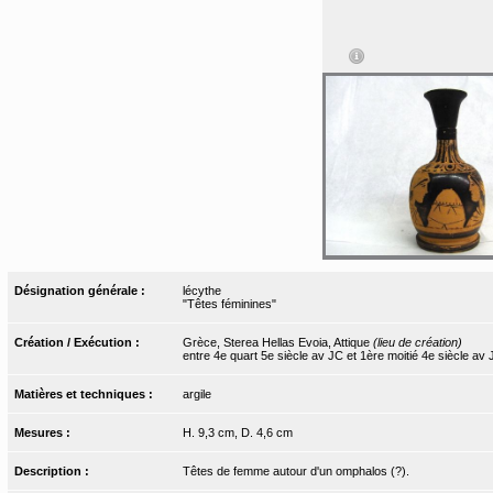
Désignation générale :
lécythe
"Têtes féminines"
Création / Exécution :
Grèce, Sterea Hellas Evoia, Attique
(lieu de création)
entre 4e quart 5e siècle av JC et 1ère moitié 4e siècle av
Matières et techniques :
argile
Mesures :
H. 9,3 cm, D. 4,6 cm
Description :
Têtes de femme autour d'un omphalos (?).