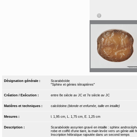
Désignation générale :
Scarabéoïde
"Sphinx et génies tétraptères"
Création / Exécution :
entre 8e siècle av JC et 7e siècle av JC
Matières et techniques :
calcédoine
(blonde et enfumée, taille en intaille)
Mesures :
l. 1,95 cm, L. 1,75 cm, E. 1,25 cm
Description :
Scarabéoide assyrien gravé en intaille : sphinx androcéphal
robe et coiffé d'une tiare, la main levée vers un génie ailé 
Inscription hébraïque rajoutée dans un second temps