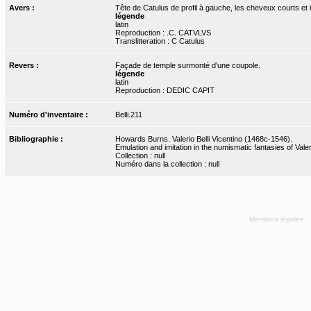
Avers :
Tête de Catulus de profil à gauche, les cheveux courts et
légende
latin
Reproduction : .C. CATVLVS
Translitteration : C Catulus
Revers :
Façade de temple surmonté d'une coupole.
légende
latin
Reproduction : DEDIC CAPIT
Numéro d'inventaire :
Belli.211
Bibliographie :
Howards Burns. Valerio Belli Vicentino (1468c-1546).
Emulation and imitation in the numismatic fantasies of Valeri
Collection : null
Numéro dans la collection : null
Mentions légales