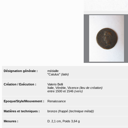
Désignation générale :
médaille
"Catulus"
(latin)
Création / Exécution :
Valerio Belli
Italie, Vénétie, Vicence
(lieu de création)
entre 1500 et 1546
(vers)
Epoque/Style/Mouvement :
Renaissance
Matières et techniques :
bronze
(frappé (technique métal))
Mesures :
D. 2,1 cm, Poids 3,64 g