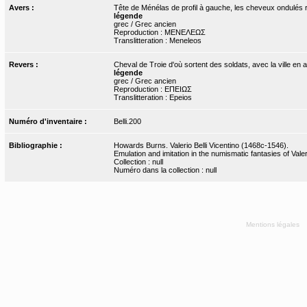
Avers :
Tête de Ménélas de profil à gauche, les cheveux ondulés 
légende
grec / Grec ancien
Reproduction : ΜΕΝΕΛΕΩΣ
Translitteration : Meneleos
Revers :
Cheval de Troie d'où sortent des soldats, avec la ville en a
légende
grec / Grec ancien
Reproduction : ΕΠΕΙΩΣ
Translitteration : Epeios
Numéro d'inventaire :
Belli.200
Bibliographie :
Howards Burns. Valerio Belli Vicentino (1468c-1546).
Emulation and imitation in the numismatic fantasies of Valeri
Collection : null
Numéro dans la collection : null
Mentions légales