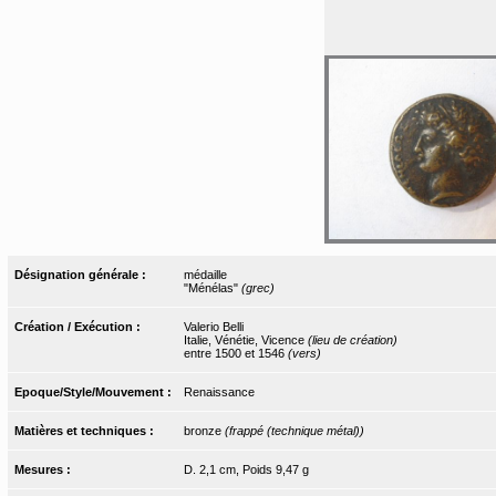
Désignation générale :
médaille
"Ménélas"
(grec)
Création / Exécution :
Valerio Belli
Italie, Vénétie, Vicence
(lieu de création)
entre 1500 et 1546
(vers)
Epoque/Style/Mouvement :
Renaissance
Matières et techniques :
bronze
(frappé (technique métal))
Mesures :
D. 2,1 cm, Poids 9,47 g