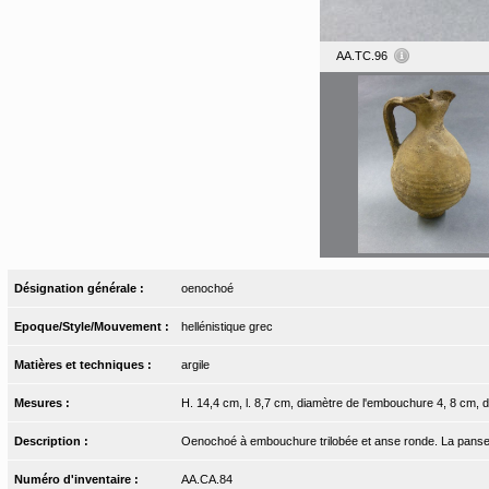
AA.TC.96
Désignation générale :
oenochoé
Epoque/Style/Mouvement :
hellénistique grec
Matières et techniques :
argile
Mesures :
H. 14,4 cm, l. 8,7 cm, diamètre de l'embouchure 4, 8 cm, 
Description :
Oenochoé à embouchure trilobée et anse ronde. La panse p
Numéro d'inventaire :
AA.CA.84