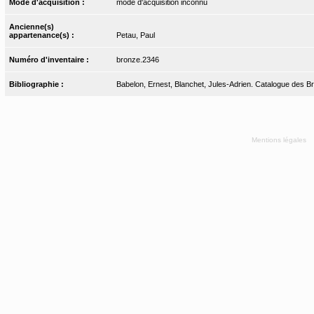
Mode d'acquisition :
mode d'acquisition inconnu
Ancienne(s)
appartenance(s) :
Petau, Paul
Numéro d'inventaire :
bronze.2346
Bibliographie :
Babelon, Ernest, Blanchet, Jules-Adrien. Catalogue des Bro
Mentions légales