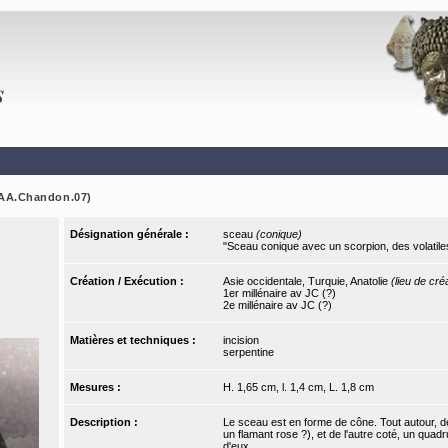
 (AA.Chandon.07)
Désignation générale :
sceau
(conique)
"Sceau conique avec un scorpion, des volatil
Création / Exécution :
Asie occidentale, Turquie, Anatolie
(lieu de cré
1er millénaire av JC (?)
2e millénaire av JC (?)
Matières et techniques :
incision
serpentine
Mesures :
H. 1,65 cm, l. 1,4 cm, L. 1,8 cm
Description :
Le sceau est en forme de cône. Tout autour, de
un flamant rose ?), et de l'autre coté, un qu
d'eux.