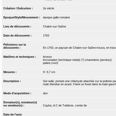
Création / Exécution :
2e siècle
Epoque/Style/Mouvement :
époque gallo-romaine
Lieu de découverte :
Chalon-sur-Saône
Date de découverte :
1763
Précisions sur la
découverte :
En 1763, un paysan de Chalon-sur-Saône trouva, en travaill
Matières et techniques :
bronze
incrustation (technique métal) (?)
(mamelons (perdus))
patine
(vert)
Mesures :
H. 9,7 cm
Description :
Sol radié, portant une chlamyde attachée sur la poitrine pa
main étendue en avant. Il tient un fouet dans la main gauc
Mode d'acquisition :
don
Donateur(s), testateur(s)
ou vendeur(s) :
Caylus, A.C de Tubières, comte de
Date de l'acte