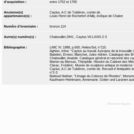
d'acquisition :
entre 1752 et 1765
Ancienne(s)
Caylus, A.C de Tubières, comte de
appartenance(s) :
Louis-Henri de Rochefort d’Ailly, évêque de Chalon
Numéro d'inventaire :
bronze.114
Autre(s) numéro(s) :
Chabouillet.2941 ; Caylus.VII.LXXIX.2-3
Bibliographie :
LIMC IV. 1988, p.600, Helios/Sol, n°115.
Aghion, Irène. “Caylus au travail. A propos de la trouvaille 
Babelon, Ernest, Blanchet, Jules-Adrien. Catalogue des Bron
Chabouillet, Anatole. Catalogue général et raisonné des ca
Marion du Mersan, Théophile. Histoire du Cabinet des Médai
Clarac, Frédéric. Musée de sculpture antique et moderne -
Caylus, A.C de Tubières, comte de. Recueil d’ Antiquités ég
n°2-3.
Badoud Nathan. "L’image du Colosse de Rhodes", Monument
Kaufmann-Heinimann, Annemarie. Götter und Lararien aus A
Mentions légales