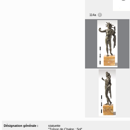
114a
Désignation générale :
statuette
"Trésor de Chalon : Sol"