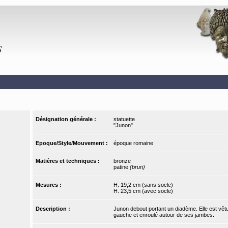
Désignation générale :
statuette
"Junon"
Epoque/Style/Mouvement :
époque romaine
Matières et techniques :
bronze
patine
(brun)
Mesures :
H. 19,2 cm (sans socle)
H. 23,5 cm (avec socle)
Description :
Junon debout portant un diadème. Elle est vêtue
gauche et enroulé autour de ses jambes.