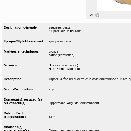
21
Désignation générale :
statuette, buste
"Jupiter sur un fleuron"
Epoque/Style/Mouvement :
époque romaine
Matières et techniques :
bronze
patine
(vert foncé)
Mesures :
H. 7 cm (sans socle)
H. 11,5 cm (avec socle)
Description :
Jupiter, la tête recouverte d’un voile qui retombe sur ses é
Mode d'acquisition :
legs
Donateur(s), testateur(s)
ou vendeur(s) :
Oppermann, Auguste, commandant
Date de l'acte
d'acquisition :
1874
Ancienne(s)
appartenance(s) :
Oppermann, Auguste, commandant