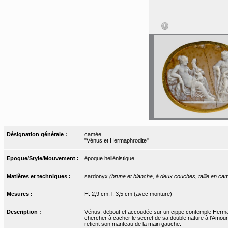
Désignation générale :
camée
"Vénus et Hermaphrodite"
Epoque/Style/Mouvement :
époque hellénistique
Matières et techniques :
sardonyx
(brune et blanche, à deux couches, taille en c
Mesures :
H. 2,9 cm, l. 3,5 cm (avec monture)
Description :
Vénus, debout et accoudée sur un cippe contemple Hermaphr
chercher à cacher le secret de sa double nature à l’Amour a
retient son manteau de la main gauche.