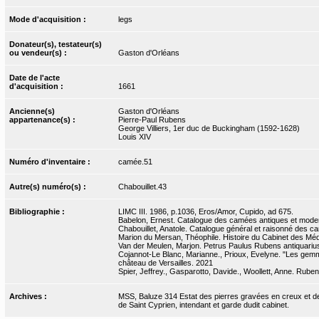
Mode d'acquisition :
legs
Donateur(s), testateur(s)
ou vendeur(s) :
Gaston d'Orléans
Date de l'acte
d'acquisition :
1661
Ancienne(s)
Gaston d'Orléans
appartenance(s) :
Pierre-Paul Rubens
George Villiers, 1er duc de Buckingham (1592-1628)
Louis XIV
Numéro d'inventaire :
camée.51
Autre(s) numéro(s) :
Chabouillet.43
Bibliographie :
LIMC III. 1986, p.1036, Eros/Amor, Cupido, ad 675.
Babelon, Ernest. Catalogue des camées antiques et modern
Chabouillet, Anatole. Catalogue général et raisonné des ca
Marion du Mersan, Théophile. Histoire du Cabinet des Médai
Van der Meulen, Marjon. Petrus Paulus Rubens antiquarius 
Cojannot-Le Blanc, Marianne., Prioux, Evelyne. "Les gemm
château de Versailles. 2021
Spier, Jeffrey., Gasparotto, Davide., Woollett, Anne. Rube
Archives :
MSS, Baluze 314 Estat des pierres gravées en creux et de r
de Saint Cyprien, intendant et garde dudit cabinet.