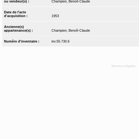
ou vendeur(s) :
Champion, Benoît-Claude
Date de l'acte
d'acquisition :
1953
Ancienne(s)
appartenance(s) :
Champion, Benoît-Claude
Numéro d'inventaire :
inv.55.730.6
Mentions légales