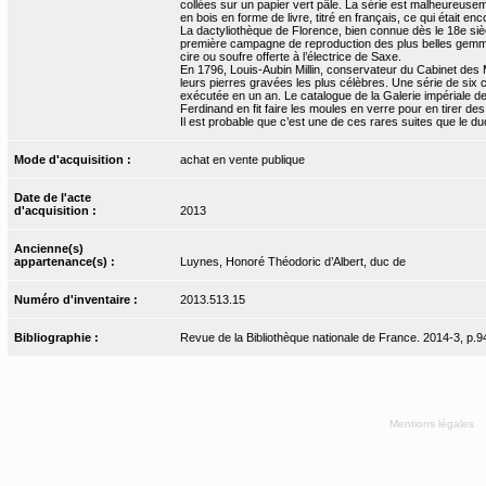
collées sur un papier vert pâle. La série est malheureusem
en bois en forme de livre, titré en français, ce qui était e
La dactyliothèque de Florence, bien connue dès le 18e siè
première campagne de reproduction des plus belles gemmes 
cire ou soufre offerte à l’électrice de Saxe.
En 1796, Louis-Aubin Millin, conservateur du Cabinet des
leurs pierres gravées les plus célèbres. Une série de six
exécutée en un an. Le catalogue de la Galerie impériale de
Ferdinand en fit faire les moules en verre pour en tirer de
Il est probable que c’est une de ces rares suites que le d
Mode d'acquisition :
achat en vente publique
Date de l'acte
d'acquisition :
2013
Ancienne(s)
appartenance(s) :
Luynes, Honoré Théodoric d’Albert, duc de
Numéro d'inventaire :
2013.513.15
Bibliographie :
Revue de la Bibliothèque nationale de France. 2014-3, p.94
Mentions légales