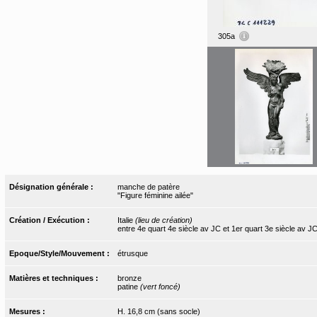
305a
Désignation générale :
manche de patère
"Figure féminine ailée"
Création / Exécution :
Italie
(lieu de création)
entre 4e quart 4e siècle av JC et 1er quart 3e siècle av J
Epoque/Style/Mouvement :
étrusque
Matières et techniques :
bronze
patine
(vert foncé)
Mesures :
H. 16,8 cm (sans socle)