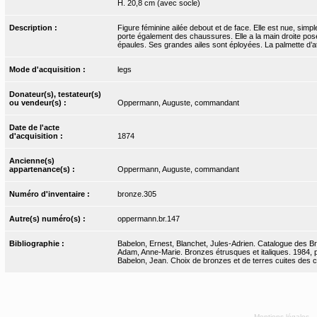
H. 20,8 cm (avec socle)
Description :
Figure féminine ailée debout et de face. Elle est nue, simp
porte également des chaussures. Elle a la main droite pos
épaules. Ses grandes ailes sont éployées. La palmette d’at
Mode d'acquisition :
legs
Donateur(s), testateur(s)
ou vendeur(s) :
Oppermann, Auguste, commandant
Date de l'acte
d'acquisition :
1874
Ancienne(s)
appartenance(s) :
Oppermann, Auguste, commandant
Numéro d'inventaire :
bronze.305
Autre(s) numéro(s) :
oppermann.br.147
Bibliographie :
Babelon, Ernest, Blanchet, Jules-Adrien. Catalogue des Bro
Adam, Anne-Marie. Bronzes étrusques et italiques. 1984, p
Babelon, Jean. Choix de bronzes et de terres cuites des c
Mentions légales