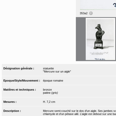
353a2
Désignation générale :
statuette
"Mercure sur un aigle"
Epoque/Style/Mouvement :
époque romaine
Matières et techniques :
bronze
patine
(gris)
Mesures :
H. 7,2 cm
Description :
Mercure semi-couché sur le dos d'un aigle. Ses jambes son
chlamyde et d’un pétase ailé. L’aigle est debout sur une b