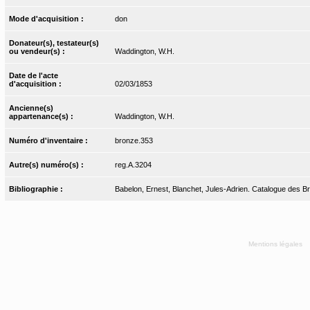
Mode d'acquisition :
don
Donateur(s), testateur(s)
ou vendeur(s) :
Waddington, W.H.
Date de l'acte
d'acquisition :
02/03/1853
Ancienne(s)
appartenance(s) :
Waddington, W.H.
Numéro d'inventaire :
bronze.353
Autre(s) numéro(s) :
reg.A.3204
Bibliographie :
Babelon, Ernest, Blanchet, Jules-Adrien. Catalogue des Bro
Mentions légales