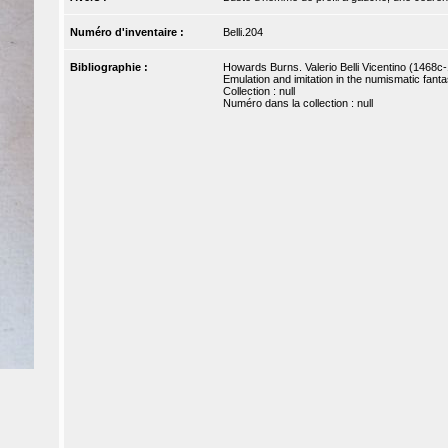
Numéro d'inventaire :
Belli.204
Bibliographie :
Howards Burns. Valerio Belli Vicentino (1468c
Emulation and imitation in the numismatic fantasi
Collection : null
Numéro dans la collection : null