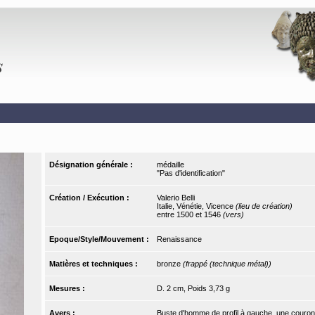
Désignation générale :
médaille
"Pas d'identification"
Création / Exécution :
Valerio Belli
Italie, Vénétie, Vicence
(lieu de création)
entre 1500 et 1546
(vers)
Epoque/Style/Mouvement :
Renaissance
Matières et techniques :
bronze
(frappé (technique métal))
Mesures :
D. 2 cm, Poids 3,73 g
Avers :
Buste d'homme de profil à gauche, une couronn