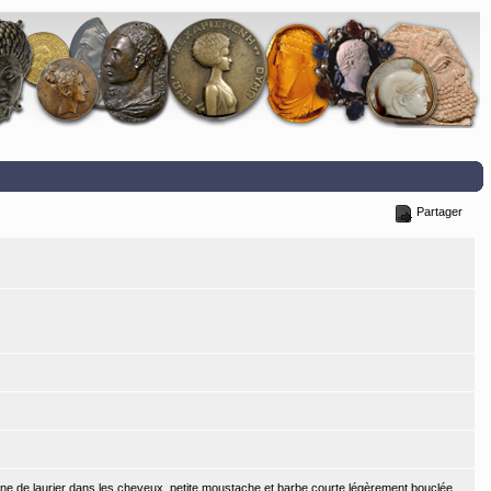
Partager
e de laurier dans les cheveux, petite moustache et barbe courte légèrement bouclée.