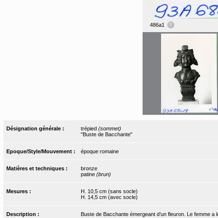
486a1
Désignation générale :
trépied
(sommet)
"Buste de Bacchante"
Epoque/Style/Mouvement :
époque romaine
Matières et techniques :
bronze
patine
(brun)
Mesures :
H. 10,5 cm (sans socle)
H. 14,5 cm (avec socle)
Description :
Buste de Bacchante émergeant d’un fleuron. Le femme a le 