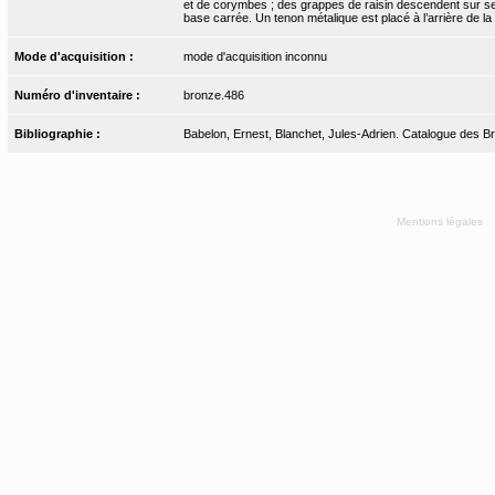
et de corymbes ; des grappes de raisin descendent sur ses
base carrée. Un tenon métalique est placé à l’arrière de la 
Mode d'acquisition :
mode d'acquisition inconnu
Numéro d'inventaire :
bronze.486
Bibliographie :
Babelon, Ernest, Blanchet, Jules-Adrien. Catalogue des Bro
Mentions légales