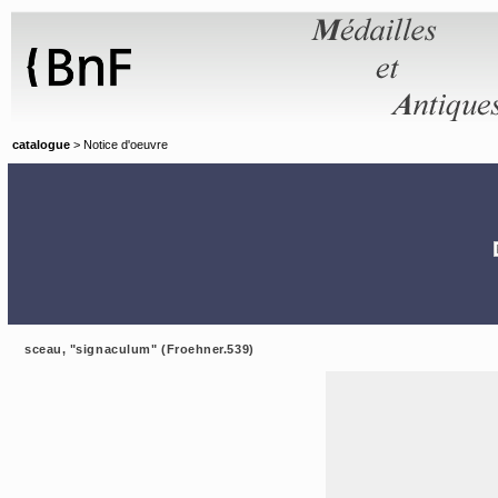
Panneau de gestion des cookies
catalogue
> Notice d'oeuvre
sceau, "signaculum" (Froehner.539)