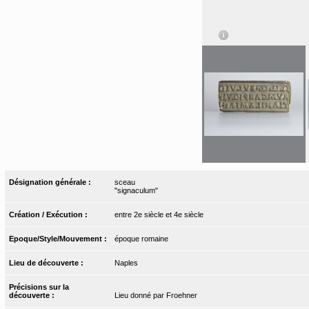
Désignation générale :
sceau
"signaculum"
Création / Exécution :
entre 2e siècle et 4e siècle
Epoque/Style/Mouvement :
époque romaine
Lieu de découverte :
Naples
Précisions sur la
découverte :
Lieu donné par Froehner