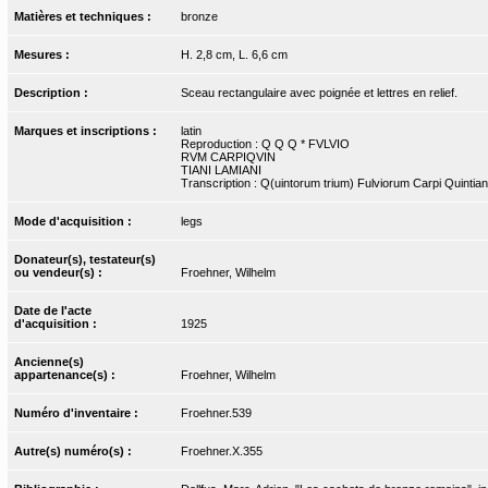
Matières et techniques :
bronze
Mesures :
H. 2,8 cm, L. 6,6 cm
Description :
Sceau rectangulaire avec poignée et lettres en relief.
Marques et inscriptions :
latin
Reproduction : Q Q Q * FVLVIO
RVM CARPIQVIN
TIANI LAMIANI
Transcription : Q(uintorum trium) Fulviorum Carpi Quintian
Mode d'acquisition :
legs
Donateur(s), testateur(s)
ou vendeur(s) :
Froehner, Wilhelm
Date de l'acte
d'acquisition :
1925
Ancienne(s)
appartenance(s) :
Froehner, Wilhelm
Numéro d'inventaire :
Froehner.539
Autre(s) numéro(s) :
Froehner.X.355