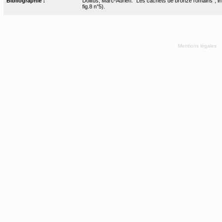
Bibliographie :
Dollfus, Marc-Adrien. "Les cachets de bronze romains", in B
fig.8 n°5).
Mentions légales