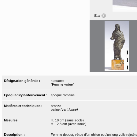
81a
Désignation générale :
statuette
"Femme voilée"
Epoque/Style/Mouvement :
époque romaine
Matières et techniques :
bronze
patine
(vert foncé)
Mesures :
H. 10 cm (sans socle)
H. 12,8 cm (avec socle)
Description :
Femme debout, vêtue d’un chiton et d’un long voile rejeté sur