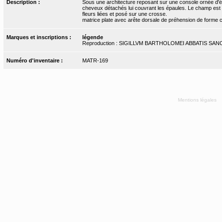
Description :
Sous une architecture reposant sur une console ornée d'ét
cheveux détachés lui couvrant les épaules. Le champ est
fleurs liées et posé sur une crosse.
matrice plate avec arête dorsale de préhension de forme 
Marques et inscriptions :
légende
Reproduction : SIGILLVM BARTHOLOMEI ABBATIS SAN
Numéro d'inventaire :
MATR-169
Mentions légales