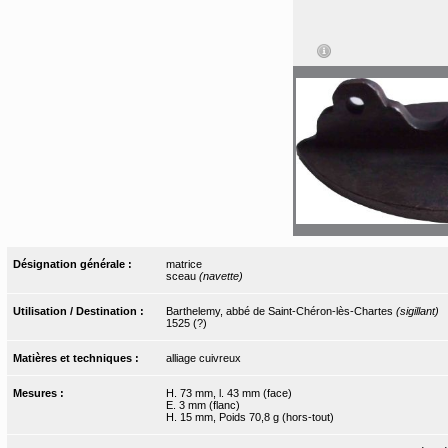
Désignation générale :
matrice
sceau
(navette)
Utilisation / Destination :
Barthelemy, abbé de Saint-Chéron-lès-Chartes
(sigillant)
1525 (?)
Matières et techniques :
alliage cuivreux
Mesures :
H. 73 mm, l. 43 mm (face)
E. 3 mm (flanc)
H. 15 mm, Poids 70,8 g (hors-tout)