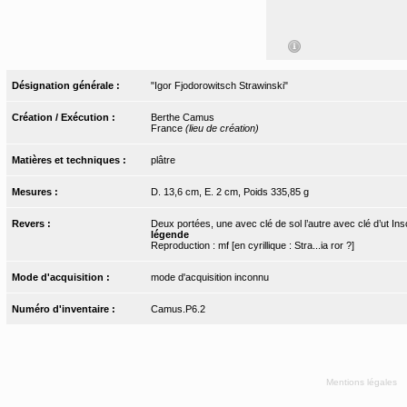
Désignation générale :
"Igor Fjodorowitsch Strawinski"
Création / Exécution :
Berthe Camus
France
(lieu de création)
Matières et techniques :
plâtre
Mesures :
D. 13,6 cm, E. 2 cm, Poids 335,85 g
Revers :
Deux portées, une avec clé de sol l’autre avec clé d’ut Ins
légende
Reproduction : mf [en cyrillique : Stra...ia ror ?]
Mode d'acquisition :
mode d'acquisition inconnu
Numéro d'inventaire :
Camus.P6.2
Mentions légales