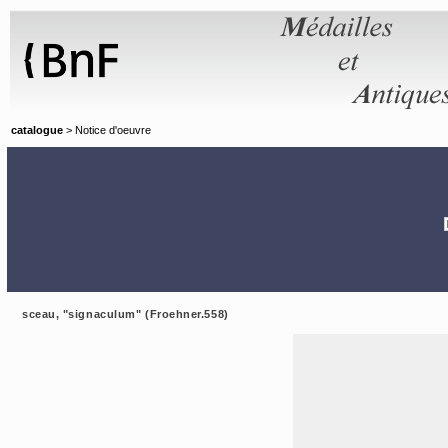
Panneau de gestion des cookies
catalogue
> Notice d'oeuvre
sceau, "signaculum" (Froehner.558)