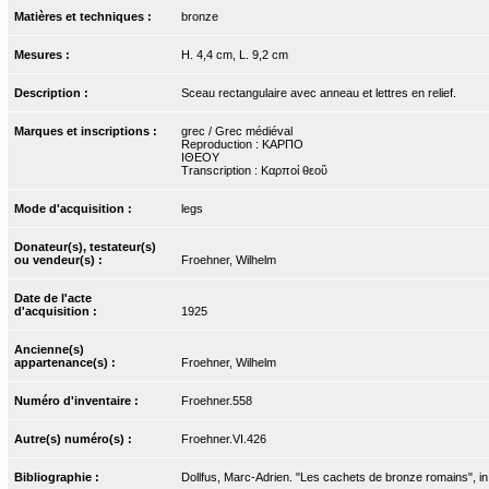
Matières et techniques :
bronze
Mesures :
H. 4,4 cm, L. 9,2 cm
Description :
Sceau rectangulaire avec anneau et lettres en relief.
Marques et inscriptions :
grec / Grec médiéval
Reproduction : ΚΑΡΠΟ
ΙΘΕΟΥ
Transcription : Καρποἰ θεοὓ
Mode d'acquisition :
legs
Donateur(s), testateur(s)
ou vendeur(s) :
Froehner, Wilhelm
Date de l'acte
d'acquisition :
1925
Ancienne(s)
appartenance(s) :
Froehner, Wilhelm
Numéro d'inventaire :
Froehner.558
Autre(s) numéro(s) :
Froehner.VI.426
Bibliographie :
Dollfus, Marc-Adrien. "Les cachets de bronze romains", in B