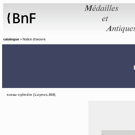
Panneau de gestion des cookies
catalogue
> Notice d'oeuvre
sceau-cylindre (Luynes.368)