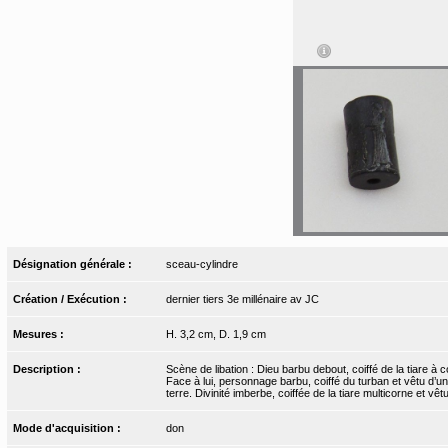
Désignation générale :
sceau-cylindre
Création / Exécution :
dernier tiers 3e millénaire av JC
Mesures :
H. 3,2 cm, D. 1,9 cm
Description :
Scène de libation : Dieu barbu debout, coiffé de la tiare à
Face à lui, personnage barbu, coiffé du turban et vêtu d’un 
terre. Divinité imberbe, coiffée de la tiare multicorne et 
Mode d'acquisition :
don