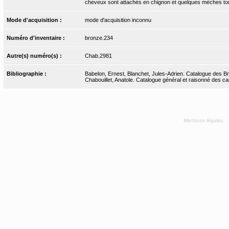
cheveux sont attachés en chignon et quelques mèches tom
Mode d'acquisition :
mode d'acquisition inconnu
Numéro d'inventaire :
bronze.234
Autre(s) numéro(s) :
Chab.2981
Bibliographie :
Babelon, Ernest, Blanchet, Jules-Adrien. Catalogue des Bro
Chabouillet, Anatole. Catalogue général et raisonné des ca
Mentions légales