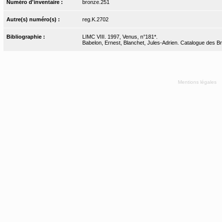
Numéro d'inventaire :
bronze.251
Autre(s) numéro(s) :
reg.K.2702
Bibliographie :
LIMC VIII. 1997, Venus, n°181*.
Babelon, Ernest, Blanchet, Jules-Adrien. Catalogue des Bro
Mentions légales