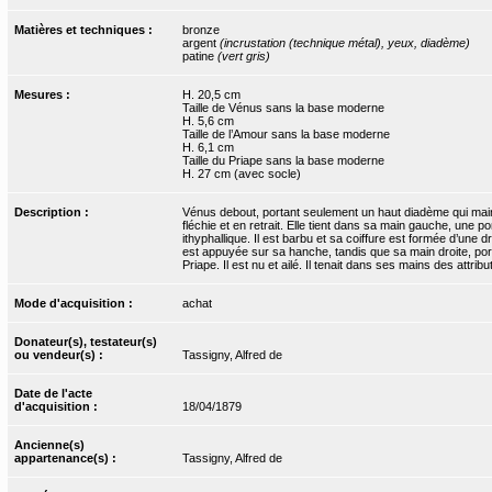
Matières et techniques :
bronze
argent
(incrustation (technique métal), yeux, diadème)
patine
(vert gris)
Mesures :
H. 20,5 cm
Taille de Vénus sans la base moderne
H. 5,6 cm
Taille de l’Amour sans la base moderne
H. 6,1 cm
Taille du Priape sans la base moderne
H. 27 cm (avec socle)
Description :
Vénus debout, portant seulement un haut diadème qui maint
fléchie et en retrait. Elle tient dans sa main gauche, une p
ithyphallique. Il est barbu et sa coiffure est formée d’un
est appuyée sur sa hanche, tandis que sa main droite, port
Priape. Il est nu et ailé. Il tenait dans ses mains des attr
Mode d'acquisition :
achat
Donateur(s), testateur(s)
ou vendeur(s) :
Tassigny, Alfred de
Date de l'acte
d'acquisition :
18/04/1879
Ancienne(s)
appartenance(s) :
Tassigny, Alfred de