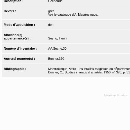
Description :
Grenouille
Revers :
grec
Voir le catalogue d'A. Mastrocinque.
Mode d'acquisition :
don
Ancienne(s)
appartenance(s) :
Seyrig, Henri
Numéro d'inventaire :
AA.Seyrig.30
Autre(s) numéro(s) :
Bonner.370
Bibliographie :
Mastrocinque, Attilio. Les intailles magiques du départeme
Bonner, C.. Studies in magical amulets. 1950, n° 370, p, 31
Mentions légales