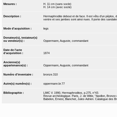
Mesures :
H. 11 cm (sans socle)
H. 14 cm (avec socle)
Description :
Hermaphrodite debout et de face. Il est vêtu d’un péplos, do
ventre et ses jambes sont ainsi nues. Il porte des sandale
Mode d'acquisition :
legs
Donateur(s), testateur(s)
ou vendeur(s) :
Oppermann, Auguste, commandant
Date de l'acte
d'acquisition :
1874
Ancienne(s)
appartenance(s) :
Oppermann, Auguste, commandant
Numéro d'inventaire :
bronze.310
Autre(s) numéro(s) :
oppermann.br.77
Bibliographie :
LIMC V. 1990, Hermaphroditos, p.275, n°43.
Revue archéologique. Paris, J. de Witte, "Apollon, Bronze 
Babelon, Ernest, Blanchet, Jules-Adrien. Catalogue des Bro