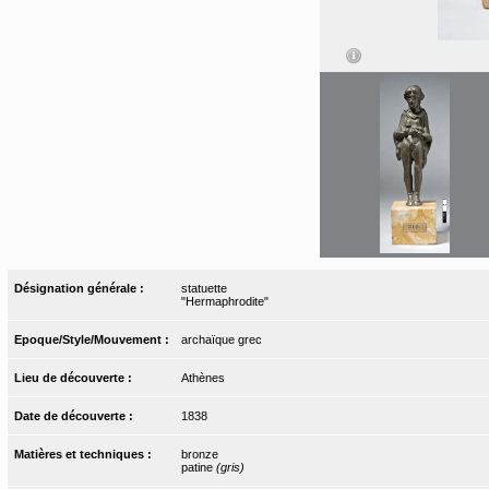
Désignation générale :
statuette
"Hermaphrodite"
Epoque/Style/Mouvement :
archaïque grec
Lieu de découverte :
Athènes
Date de découverte :
1838
Matières et techniques :
bronze
patine
(gris)