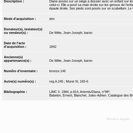
Description :
Diane assise sur un siège à dossier avec un enfant sur les
celui-ci. Elle a posé sa main droite sur les genoux de l’en
épaule droite. Ses pieds sont posés sur un scabellum. Le v
Mode d'acquisition :
don
Donateur(s), testateur(s)
ou vendeur(s) :
De Witte, Jean-Joseph, baron
Date de l'acte
d'acquisition :
1842
Ancienne(s)
appartenance(s) :
De Witte, Jean-Joseph, baron
Numéro d'inventaire :
bronze.146
Autre(s) numéro(s) :
reg.A.245 ; Muret XI, 165-6
Bibliographie :
LIMC II. 1984, p.814, Artemis/Diana, n°98*.
Babelon, Ernest, Blanchet, Jules-Adrien. Catalogue des Bron
Mentions légales