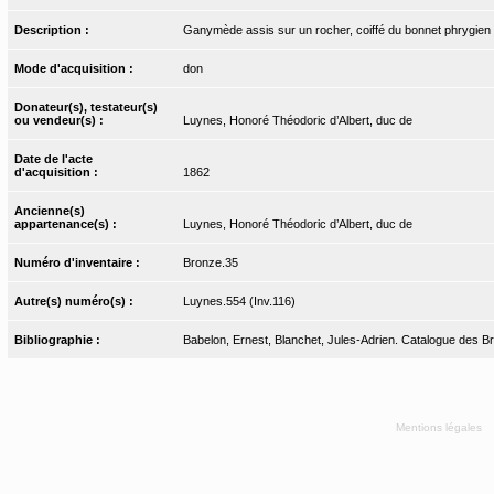
Description :
Ganymède assis sur un rocher, coiffé du bonnet phrygien 
Mode d'acquisition :
don
Donateur(s), testateur(s)
ou vendeur(s) :
Luynes, Honoré Théodoric d’Albert, duc de
Date de l'acte
d'acquisition :
1862
Ancienne(s)
appartenance(s) :
Luynes, Honoré Théodoric d’Albert, duc de
Numéro d'inventaire :
Bronze.35
Autre(s) numéro(s) :
Luynes.554 (Inv.116)
Bibliographie :
Babelon, Ernest, Blanchet, Jules-Adrien. Catalogue des Bron
Mentions légales