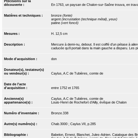
Précisions sur la
découverte :
En 1763, un paysan de Chalon-sur-Saône trouva, en travaill
Matières et techniques :
bronze
(fonte)
argent
(incrustation (technique métal), yeux)
patine
(vert foncé)
Mesures :
H. 12,5 cm
Description :
Mercure à demi-nu, debout. Il est coiffé d’un pétase à aile
caducée qu’il portait dans la main gauche a disparu. Les p
Mode d'acquisition :
don
Donateur(s), testateur(s)
ou vendeur(s) :
Caylus, A.C de Tubières, comte de
Date de l'acte
d'acquisition :
entre 1752 et 1765
Ancienne(s)
Caylus, A.C de Tubières, comte de
appartenance(s) :
Louis-Henri de Rochefort d’Ailly, évêque de Chalon
Numéro d'inventaire :
Bronze.338
Autre(s) numéro(s) :
Chab.3000 ; Caylus.VII, p.285
Bibliographie :
Babelon, Ernest, Blanchet, Jules-Adrien. Catalogue des Bro