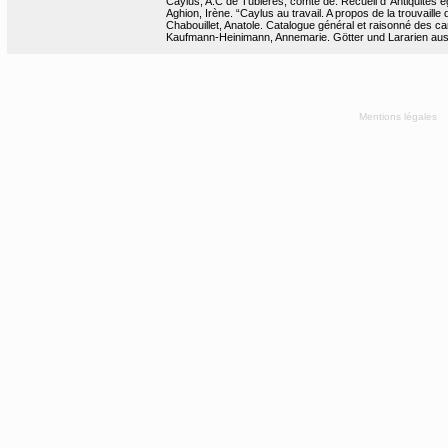
Caylus, A.C de Tubières, comte de. Recueil d’ Antiquités ég
Aghion, Irène. “Caylus au travail. A propos de la trouvaille 
Chabouillet, Anatole. Catalogue général et raisonné des ca
Kaufmann-Heinimann, Annemarie. Götter und Lararien aus A
Mentions légales