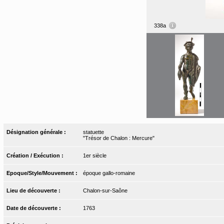
338a
Désignation générale :
statuette
"Trésor de Chalon : Mercure"
Création / Exécution :
1er siècle
Epoque/Style/Mouvement :
époque gallo-romaine
Lieu de découverte :
Chalon-sur-Saône
Date de découverte :
1763