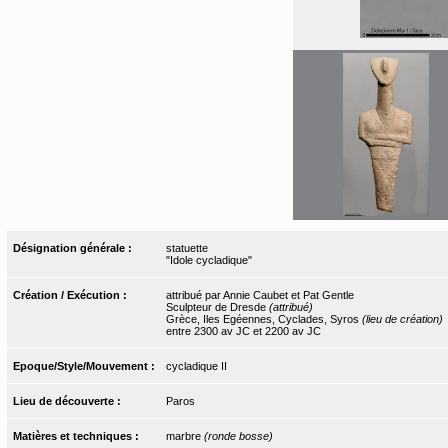
Désignation générale :
statuette
"Idole cycladique"
Création / Exécution :
attribué par Annie Caubet et Pat Gentle
Sculpteur de Dresde
(attribué)
Grèce, Iles Egéennes, Cyclades, Syros
(lieu de création)
entre 2300 av JC et 2200 av JC
Epoque/Style/Mouvement :
cycladique II
Lieu de découverte :
Paros
Matières et techniques :
marbre
(ronde bosse)