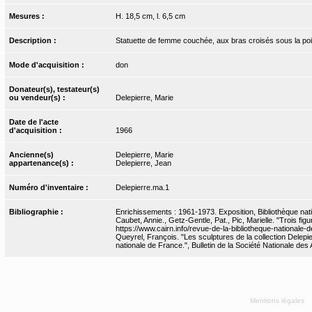
Mesures :
H. 18,5 cm, l. 6,5 cm
Description :
Statuette de femme couchée, aux bras croisés sous la poitri
Mode d'acquisition :
don
Donateur(s), testateur(s)
ou vendeur(s) :
Delepierre, Marie
Date de l'acte
d'acquisition :
1966
Ancienne(s)
Delepierre, Marie
appartenance(s) :
Delepierre, Jean
Numéro d'inventaire :
Delepierre.ma.1
Bibliographie :
Enrichissements : 1961-1973. Exposition, Bibliothèque nati
Caubet, Annie., Getz-Gentle, Pat., Pic, Marielle. "Trois fi
https://www.cairn.info/revue-de-la-bibliotheque-nationale
Queyrel, François. "Les sculptures de la collection Delepie
nationale de France.", Bulletin de la Société Nationale des
Mentions légales