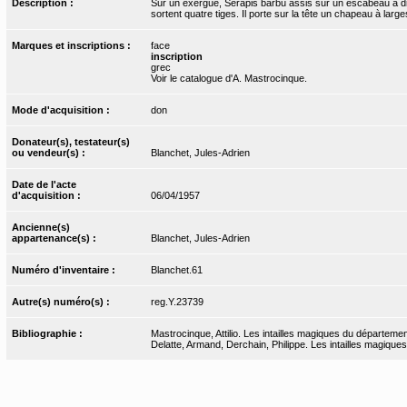
Description :
Sur un exergue, Sérapis barbu assis sur un escabeau à droi
sortent quatre tiges. Il porte sur la tête un chapeau à larg
Marques et inscriptions :
face
inscription
grec
Voir le catalogue d'A. Mastrocinque.
Mode d'acquisition :
don
Donateur(s), testateur(s)
ou vendeur(s) :
Blanchet, Jules-Adrien
Date de l'acte
d'acquisition :
06/04/1957
Ancienne(s)
appartenance(s) :
Blanchet, Jules-Adrien
Numéro d'inventaire :
Blanchet.61
Autre(s) numéro(s) :
reg.Y.23739
Bibliographie :
Mastrocinque, Attilio. Les intailles magiques du départemen
Delatte, Armand, Derchain, Philippe. Les intailles magiques