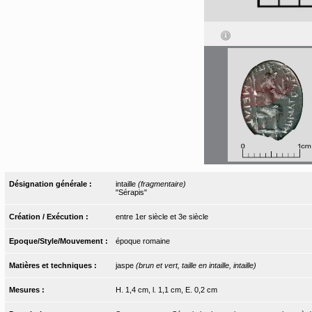
Désignation générale :
intaille
(fragmentaire)
"Sérapis"
Création / Exécution :
entre 1er siècle et 3e siècle
Epoque/Style/Mouvement :
époque romaine
Matières et techniques :
jaspe
(brun et vert, taille en intaille, intaille)
Mesures :
H. 1,4 cm, l. 1,1 cm, E. 0,2 cm