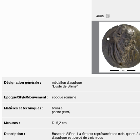
400a
Désignation générale :
médaillon d'applique
"Buste de Silène"
Epoque/Style/Mouvement :
époque romaine
Matières et techniques :
bronze
patine
(vert)
Mesures :
D. 5,2 cm
Description :
Buste de Silène. La tête est représentée de trois-quarts à
d’applique est percé de trois trous