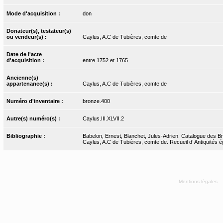
Mode d'acquisition :
don
Donateur(s), testateur(s)
ou vendeur(s) :
Caylus, A.C de Tubières, comte de
Date de l'acte
d'acquisition :
entre 1752 et 1765
Ancienne(s)
appartenance(s) :
Caylus, A.C de Tubières, comte de
Numéro d'inventaire :
bronze.400
Autre(s) numéro(s) :
Caylus.III.XLVII.2
Bibliographie :
Babelon, Ernest, Blanchet, Jules-Adrien. Catalogue des Bro
Caylus, A.C de Tubières, comte de. Recueil d’ Antiquités égy
Mentions légales